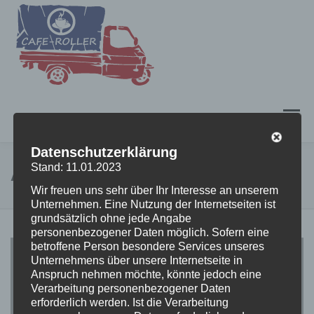
Zum
Inhalt
springen
Menü
Datenschutzerklärung
Stand: 11.01.2023
CAFE-ROLLER
BUCHUNG
KONTAKT
AKTUELL
Wir freuen uns sehr über Ihr Interesse an unserem
Unternehmen. Eine Nutzung der Internetseiten ist
grundsätzlich ohne jede Angabe
IMPRESSUM
DATENSCHUTZERKLÄRUNG
personenbezogener Daten möglich. Sofern eine
A
betroffene Person besondere Services unseres
Unternehmens über unsere Internetseite in
k
Anspruch nehmen möchte, könnte jedoch eine
Verarbeitung personenbezogener Daten
t
erforderlich werden. Ist die Verarbeitung