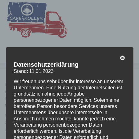
Zum
Inhalt
springen
Menü
INDIVIDUELLE KURSE
Datenschutzerklärung
Stand: 11.01.2023
CAFE-ROLLER
BUCHUNG
KONTAKT
Wir freuen uns sehr über Ihr Interesse an unserem
In unserem Kursangebot ist nicht das Passende für dich dabei? Wir
Unternehmen. Eine Nutzung der Internetseiten ist
erstellen dir gerne einen exklusiven Baristakurs zu einem bestimmten
grundsätzlich ohne jede Angabe
Termin oder bei dir zuhause der ganz auf deine Bedürfnisse
IMPRESSUM
DATENSCHUTZERKLÄRUNG
personenbezogener Daten möglich. Sofern eine
zugeschnitten ist.
betroffene Person besondere Services unseres
Unternehmens über unsere Internetseite in
Du möchtest einen Kurs nur für dich und deine Freunde buchen?
Anspruch nehmen möchte, könnte jedoch eine
Gerne machen wir mit dir einen
individuellen Termin
für einen Kurs
Verarbeitung personenbezogener Daten
in unseren Schulungsräumen aus!
erforderlich werden. Ist die Verarbeitung
personenbezogener Daten erforderlich und